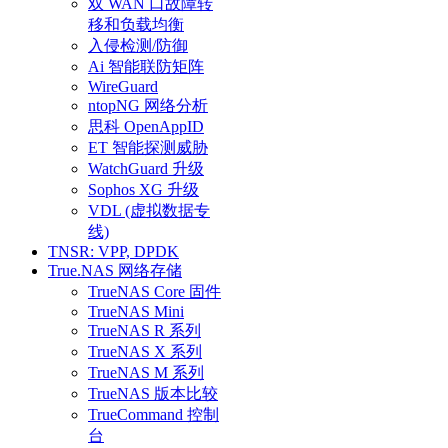
双 WAN 口故障转
移和负载均衡
入侵检测/防御
Ai 智能联防矩阵
WireGuard
ntopNG 网络分析
思科 OpenAppID
ET 智能探测威胁
WatchGuard 升级
Sophos XG 升级
VDL (虚拟数据专
线)
TNSR: VPP, DPDK
True.NAS 网络存储
TrueNAS Core 固件
TrueNAS Mini
TrueNAS R 系列
TrueNAS X 系列
TrueNAS M 系列
TrueNAS 版本比较
TrueCommand 控制
台