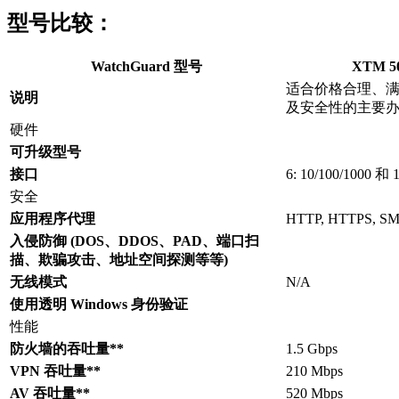
型号比较：
WatchGuard 型号
XTM 5
适合价格合理、
说明
及安全性的主要
硬件
可升级型号
接口
6: 10/100/1000 和 1
安全
应用程序代理
HTTP, HTTPS, SMT
入侵防御 (DOS、DDOS、PAD、端口扫
描、欺骗攻击、地址空间探测等等)
无线模式
N/A
使用透明 Windows 身份验证
性能
防火墙的吞吐量**
1.5 Gbps
VPN 吞吐量**
210 Mbps
AV 吞吐量**
520 Mbps