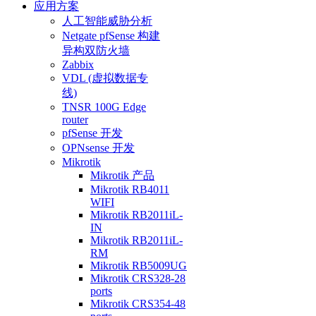
应用方案
人工智能威胁分析
Netgate pfSense 构建
异构双防火墙
Zabbix
VDL (虚拟数据专
线)
TNSR 100G Edge
router
pfSense 开发
OPNsense 开发
Mikrotik
Mikrotik 产品
Mikrotik RB4011
WIFI
Mikrotik RB2011iL-
IN
Mikrotik RB2011iL-
RM
Mikrotik RB5009UG
Mikrotik CRS328-28
ports
Mikrotik CRS354-48