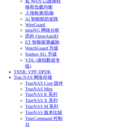
双 WAN 口故障转
移和负载均衡
入侵检测/防御
Ai 智能联防矩阵
WireGuard
ntopNG 网络分析
思科 OpenAppID
ET 智能探测威胁
WatchGuard 升级
Sophos XG 升级
VDL (虚拟数据专
线)
TNSR: VPP, DPDK
True.NAS 网络存储
TrueNAS Core 固件
TrueNAS Mini
TrueNAS R 系列
TrueNAS X 系列
TrueNAS M 系列
TrueNAS 版本比较
TrueCommand 控制
台