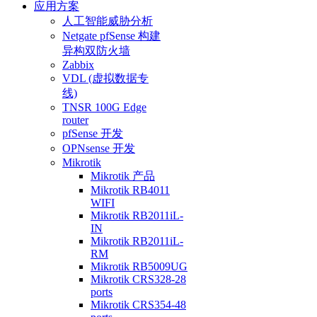
应用方案
人工智能威胁分析
Netgate pfSense 构建
异构双防火墙
Zabbix
VDL (虚拟数据专
线)
TNSR 100G Edge
router
pfSense 开发
OPNsense 开发
Mikrotik
Mikrotik 产品
Mikrotik RB4011
WIFI
Mikrotik RB2011iL-
IN
Mikrotik RB2011iL-
RM
Mikrotik RB5009UG
Mikrotik CRS328-28
ports
Mikrotik CRS354-48