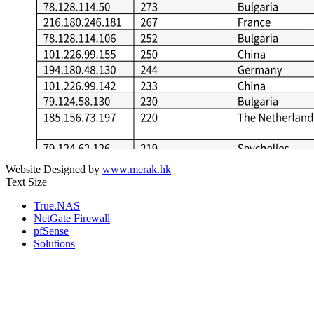
Website Designed by
www.merak.hk
Text Size
True.NAS
NetGate Firewall
pfSense
Solutions