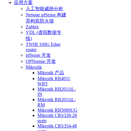
应用方案
人工智能威胁分析
Netgate pfSense 构建
异构双防火墙
Zabbix
VDL (虚拟数据专
线)
TNSR 100G Edge
router
pfSense 开发
OPNsense 开发
Mikrotik
Mikrotik 产品
Mikrotik RB4011
WIFI
Mikrotik RB2011iL-
IN
Mikrotik RB2011iL-
RM
Mikrotik RB5009UG
Mikrotik CRS328-28
ports
Mikrotik CRS354-48