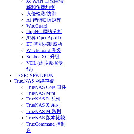
双 WAN 口故障转
移和负载均衡
入侵检测/防御
Ai 智能联防矩阵
WireGuard
ntopNG 网络分析
思科 OpenAppID
ET 智能探测威胁
WatchGuard 升级
Sophos XG 升级
VDL (虚拟数据专
线)
TNSR: VPP, DPDK
True.NAS 网络存储
TrueNAS Core 固件
TrueNAS Mini
TrueNAS R 系列
TrueNAS X 系列
TrueNAS M 系列
TrueNAS 版本比较
TrueCommand 控制
台