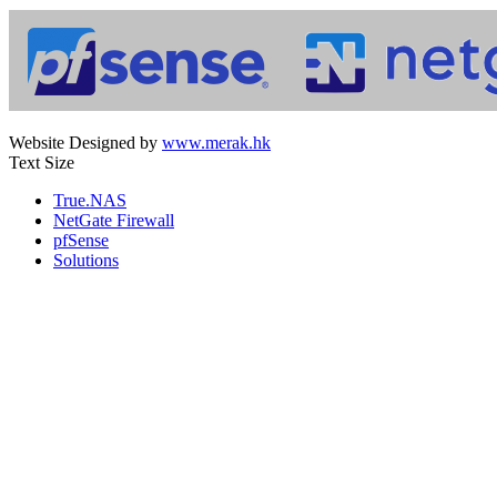
Website Designed by
www.merak.hk
Text Size
True.NAS
NetGate Firewall
pfSense
Solutions