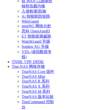
双 WAN 口故障转
移和负载均衡
入侵检测/防御
Ai 智能联防矩阵
WireGuard
ntopNG 网络分析
思科 OpenAppID
ET 智能探测威胁
WatchGuard 升级
Sophos XG 升级
VDL (虚拟数据专
线)
TNSR: VPP, DPDK
True.NAS 网络存储
TrueNAS Core 固件
TrueNAS Mini
TrueNAS R 系列
TrueNAS X 系列
TrueNAS M 系列
TrueNAS 版本比较
TrueCommand 控制
台