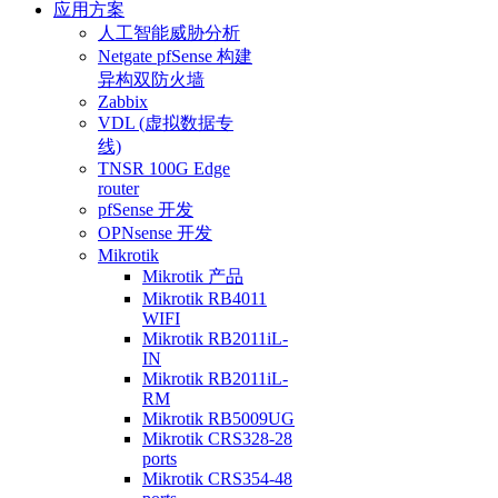
应用方案
人工智能威胁分析
Netgate pfSense 构建
异构双防火墙
Zabbix
VDL (虚拟数据专
线)
TNSR 100G Edge
router
pfSense 开发
OPNsense 开发
Mikrotik
Mikrotik 产品
Mikrotik RB4011
WIFI
Mikrotik RB2011iL-
IN
Mikrotik RB2011iL-
RM
Mikrotik RB5009UG
Mikrotik CRS328-28
ports
Mikrotik CRS354-48