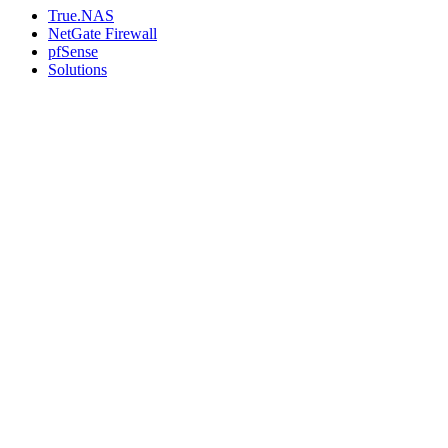
True.NAS
NetGate Firewall
pfSense
Solutions