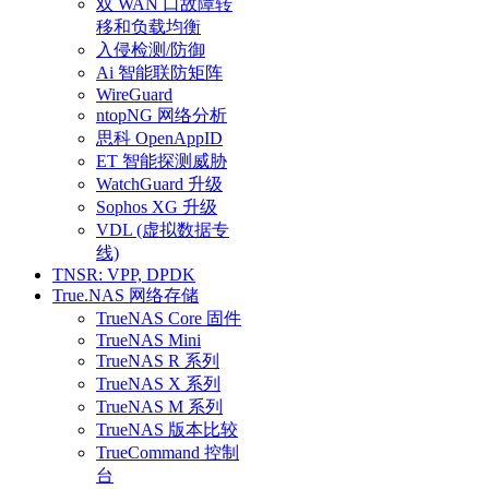
双 WAN 口故障转
移和负载均衡
入侵检测/防御
Ai 智能联防矩阵
WireGuard
ntopNG 网络分析
思科 OpenAppID
ET 智能探测威胁
WatchGuard 升级
Sophos XG 升级
VDL (虚拟数据专
线)
TNSR: VPP, DPDK
True.NAS 网络存储
TrueNAS Core 固件
TrueNAS Mini
TrueNAS R 系列
TrueNAS X 系列
TrueNAS M 系列
TrueNAS 版本比较
TrueCommand 控制
台