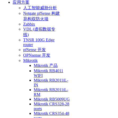
应用方案
人工智能威胁分析
Netgate pfSense 构建
异构双防火墙
Zabbix
VDL (虚拟数据专
线)
TNSR 100G Edge
router
pfSense 开发
OPNsense 开发
Mikrotik
Mikrotik 产品
Mikrotik RB4011
WIFI
Mikrotik RB2011iL-
IN
Mikrotik RB2011iL-
RM
Mikrotik RB5009UG
Mikrotik CRS328-28
ports
Mikrotik CRS354-48