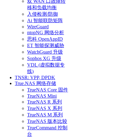
双 WAN 口故障转
移和负载均衡
入侵检测/防御
Ai 智能联防矩阵
WireGuard
ntopNG 网络分析
思科 OpenAppID
ET 智能探测威胁
WatchGuard 升级
Sophos XG 升级
VDL (虚拟数据专
线)
TNSR: VPP, DPDK
True.NAS 网络存储
TrueNAS Core 固件
TrueNAS Mini
TrueNAS R 系列
TrueNAS X 系列
TrueNAS M 系列
TrueNAS 版本比较
TrueCommand 控制
台