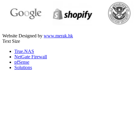
Website Designed by
www.merak.hk
Text Size
True.NAS
NetGate Firewall
pfSense
Solutions