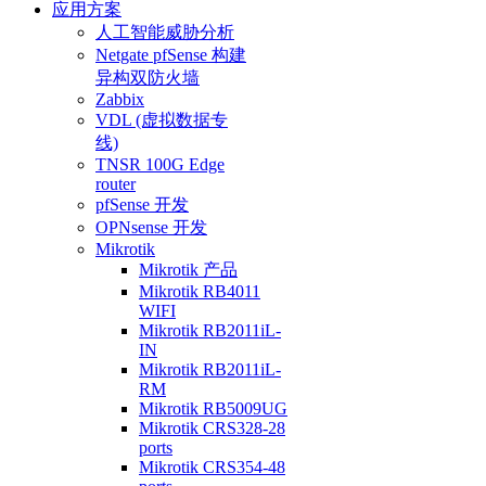
应用方案
人工智能威胁分析
Netgate pfSense 构建
异构双防火墙
Zabbix
VDL (虚拟数据专
线)
TNSR 100G Edge
router
pfSense 开发
OPNsense 开发
Mikrotik
Mikrotik 产品
Mikrotik RB4011
WIFI
Mikrotik RB2011iL-
IN
Mikrotik RB2011iL-
RM
Mikrotik RB5009UG
Mikrotik CRS328-28
ports
Mikrotik CRS354-48