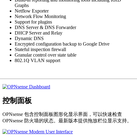
Graphs
Netflow Exporter
Network Flow Monitoring
Support for plugins
DNS Server & DNS Forwarder
DHCP Server and Relay
Dynamic DNS
Encrypted configuration backup to Google Drive
Stateful inspection firewall
Granular control over state table
802.1Q VLAN support
控制面板
OPNsense 包含控制面板图形化显示界面，可以快速检查
OPNsense 防火墙的状态。最新版本提供拖放栏位显示支持。