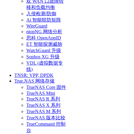
双 WAN 口故障转
移和负载均衡
入侵检测/防御
Ai 智能联防矩阵
WireGuard
ntopNG 网络分析
思科 OpenAppID
ET 智能探测威胁
WatchGuard 升级
Sophos XG 升级
VDL (虚拟数据专
线)
TNSR: VPP, DPDK
True.NAS 网络存储
TrueNAS Core 固件
TrueNAS Mini
TrueNAS R 系列
TrueNAS X 系列
TrueNAS M 系列
TrueNAS 版本比较
TrueCommand 控制
台