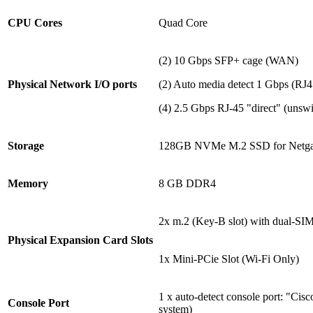
CPU Cores
Quad Core
(2) 10 Gbps SFP+ cage (WAN)
Physical Network I/O ports
(2) Auto media detect 1 Gbps (RJ
(4) 2.5 Gbps RJ-45 "direct" (unsw
Storage
128GB NVMe M.2 SSD for Netg
Memory
8 GB DDR4
2x m.2 (Key-B slot) with dual-S
Physical Expansion Card Slots
1x Mini-PCie Slot (Wi-Fi Only)
1 x auto-detect console port: "Ci
Console Port
system)