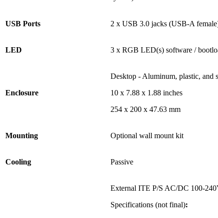
USB Ports
2 x USB 3.0 jacks (USB-A female) 
LED
3 x RGB LED(s) software / bootlo
Desktop - Aluminum, plastic, and s
Enclosure
10 x 7.88 x 1.88 inches
254 x 200 x 47.63 mm
Mounting
Optional wall mount kit
Cooling
Passive
External ITE P/S AC/DC 100-240V
Specifications (not final)
: