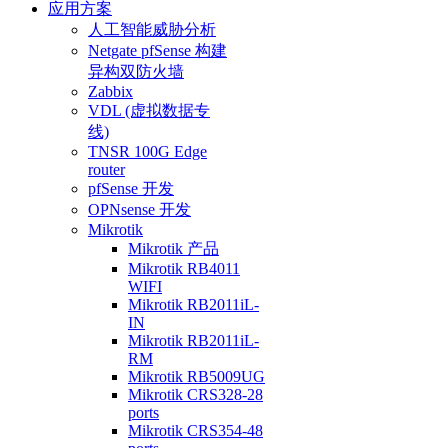
应用方案
人工智能威胁分析
Netgate pfSense 构建
异构双防火墙
Zabbix
VDL (虚拟数据专
线)
TNSR 100G Edge
router
pfSense 开发
OPNsense 开发
Mikrotik
Mikrotik 产品
Mikrotik RB4011
WIFI
Mikrotik RB2011iL-
IN
Mikrotik RB2011iL-
RM
Mikrotik RB5009UG
Mikrotik CRS328-28
ports
Mikrotik CRS354-48