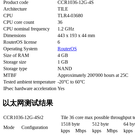
Product code
CCR1036-12G-4S
Architecture
TILE
CPU
TLR4-03680
CPU core count
36
CPU nominal frequency
1.2 GHz
Dimensions
443 x 193 x 44 mm
RouterOS license
6
Operating System
RouterOS
Size of RAM
4 GB
Storage size
1 GB
Storage type
NAND
MTBF
Approximately 200'000 hours at 25C
Tested ambient temperature
-20°C to 60°C
IPsec hardware acceleration
Yes
以太网测试结果
CCR1036-12G-4Sr2
Tile 36 core max possible throughput t
1518 byte
512 byte
64 by
Mode
Configuration
kpps
Mbps
kpps
Mbps
kpps