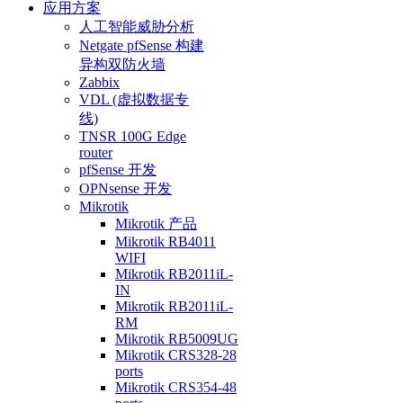
应用方案
人工智能威胁分析
Netgate pfSense 构建
异构双防火墙
Zabbix
VDL (虚拟数据专
线)
TNSR 100G Edge
router
pfSense 开发
OPNsense 开发
Mikrotik
Mikrotik 产品
Mikrotik RB4011
WIFI
Mikrotik RB2011iL-
IN
Mikrotik RB2011iL-
RM
Mikrotik RB5009UG
Mikrotik CRS328-28
ports
Mikrotik CRS354-48