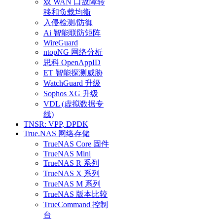
双 WAN 口故障转
移和负载均衡
入侵检测/防御
Ai 智能联防矩阵
WireGuard
ntopNG 网络分析
思科 OpenAppID
ET 智能探测威胁
WatchGuard 升级
Sophos XG 升级
VDL (虚拟数据专
线)
TNSR: VPP, DPDK
True.NAS 网络存储
TrueNAS Core 固件
TrueNAS Mini
TrueNAS R 系列
TrueNAS X 系列
TrueNAS M 系列
TrueNAS 版本比较
TrueCommand 控制
台