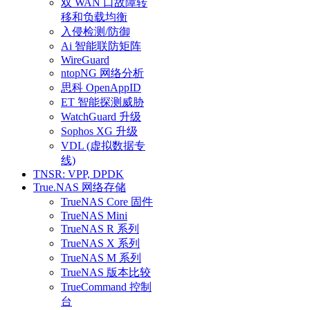
双 WAN 口故障转
移和负载均衡
入侵检测/防御
Ai 智能联防矩阵
WireGuard
ntopNG 网络分析
思科 OpenAppID
ET 智能探测威胁
WatchGuard 升级
Sophos XG 升级
VDL (虚拟数据专
线)
TNSR: VPP, DPDK
True.NAS 网络存储
TrueNAS Core 固件
TrueNAS Mini
TrueNAS R 系列
TrueNAS X 系列
TrueNAS M 系列
TrueNAS 版本比较
TrueCommand 控制
台