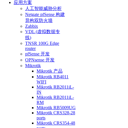
应用方案
人工智能威胁分析
Netgate pfSense 构建
异构双防火墙
Zabbix
VDL (虚拟数据专
线)
TNSR 100G Edge
router
pfSense 开发
OPNsense 开发
Mikrotik
Mikrotik 产品
Mikrotik RB4011
WIFI
Mikrotik RB2011iL-
IN
Mikrotik RB2011iL-
RM
Mikrotik RB5009UG
Mikrotik CRS328-28
ports
Mikrotik CRS354-48