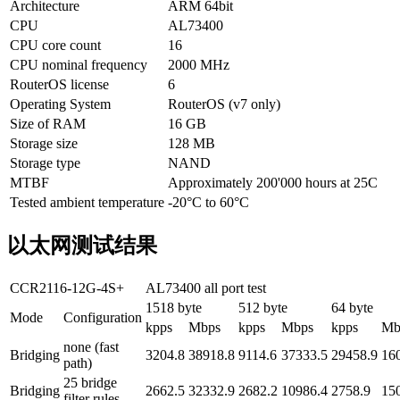
Architecture
ARM 64bit
CPU
AL73400
CPU core count
16
CPU nominal frequency
2000 MHz
RouterOS license
6
Operating System
RouterOS (v7 only)
Size of RAM
16 GB
Storage size
128 MB
Storage type
NAND
MTBF
Approximately 200'000 hours at 25C
Tested ambient temperature
-20°C to 60°C
以太网测试结果
CCR2116-12G-4S+
AL73400 all port test
1518 byte
512 byte
64 byte
Mode
Configuration
kpps
Mbps
kpps
Mbps
kpps
Mb
none (fast
Bridging
3204.8
38918.8
9114.6
37333.5
29458.9
16
path)
25 bridge
Bridging
2662.5
32332.9
2682.2
10986.4
2758.9
15
filter rules