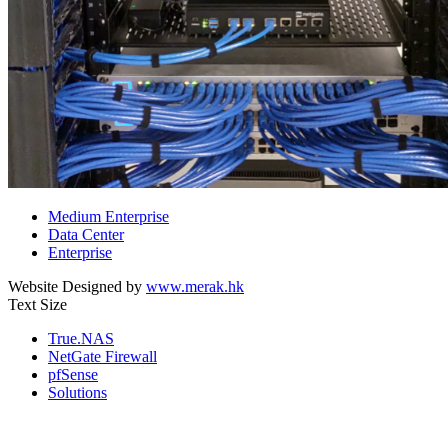
Medium Enterprise
Data Center
Enterprise
Website Designed by
www.merak.hk
Text Size
True.NAS
NetGate Firewall
pfSense
Solutions